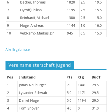
6
Becker,Thomas
1820
2.5
19.5
7
Dyroff,Philipp
1195
2.5
15.5
8
Reinhardt,Michael
1380
2.5
15.0
9
Nagel,Andreas
1144
1.0
16.0
10
Veldkamp,Markus,Dr.
945
0.5
15.0
Alle Ergebnisse
Vereinsmeisterschaft Jugend
Pos
Endstand
Pts
Rtg
BucT
1
Jonas Neuburger
7.0
1441
29.5
2
Lysander Schwab
5.0
1171
29.5
3
Daniel Nagel
5.0
1194
29.0
4
Tom Snover
4.0
0
31.0