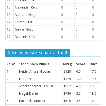
15
Alexander Reiß
0
0
0
16
Andreas Nagel
0
0
0
17
Thimo Elter
0
0
0
18
Gabriel Susur
0
0
0
19
Dominik Kolb
0
0
0
Vereinsmeisterschaft aktuell
Rank
Stand nach Runde 6
NRtg
Score
Buc1
1
Heidel,Andre Nicolas
2128
6.0
17.5
2
Elter,Thimo
1725
4.0
19.5
3
Schellenberger,Dirk,Dr.
1922
4.0
18.5
4
Nagel,Daniel
1786
3.5
19.0
5
Pacholik,Hartmut
1615
3.5
16.0