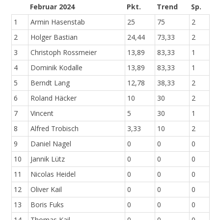
Februar 2024
Pkt.
Trend
Sp.
1
Armin Hasenstab
25
75
2
2
Holger Bastian
24,44
73,33
2
3
Christoph Rossmeier
13,89
83,33
1
4
Dominik Kodalle
13,89
83,33
1
5
Berndt Lang
12,78
38,33
2
6
Roland Häcker
10
30
2
7
Vincent
5
30
1
8
Alfred Trobisch
3,33
10
2
9
Daniel Nagel
0
0
0
10
Jannik Lütz
0
0
0
11
Nicolas Heidel
0
0
0
12
Oliver Kail
0
0
0
13
Boris Fuks
0
0
0
14
Thomas Kail
0
0
0