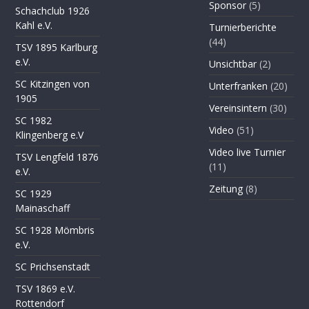
Sponsor
(5)
Schachclub 1926
Kahl e.V.
Turnierberichte
(44)
TSV 1895 Karlburg
e.V.
Unsichtbar
(2)
SC Kitzingen von
Unterfranken
(20)
1905
Vereinsintern
(30)
SC 1982
Video
(51)
Klingenberg e.V
Video live Turnier
TSV Lengfeld 1876
(11)
e.V.
Zeitung
(8)
SC 1929
Mainaschaff
SC 1928 Mömbris
e.V.
SC Prichsenstadt
TSV 1869 e.V.
Rottendorf