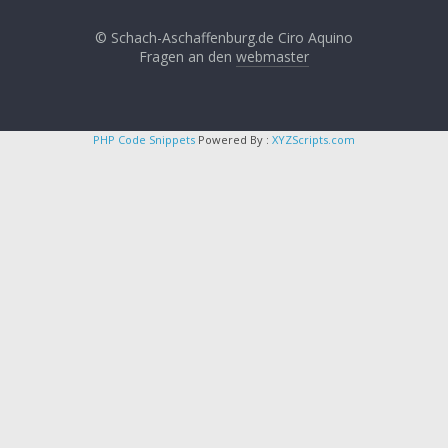
© Schach-Aschaffenburg.de Ciro Aquino
Fragen an den
webmaster
PHP Code Snippets
Powered By :
XYZScripts.com