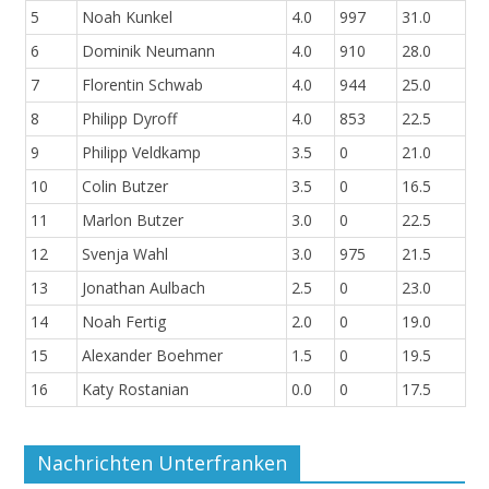
5
Noah Kunkel
4.0
997
31.0
6
Dominik Neumann
4.0
910
28.0
7
Florentin Schwab
4.0
944
25.0
8
Philipp Dyroff
4.0
853
22.5
9
Philipp Veldkamp
3.5
0
21.0
10
Colin Butzer
3.5
0
16.5
11
Marlon Butzer
3.0
0
22.5
12
Svenja Wahl
3.0
975
21.5
13
Jonathan Aulbach
2.5
0
23.0
14
Noah Fertig
2.0
0
19.0
15
Alexander Boehmer
1.5
0
19.5
16
Katy Rostanian
0.0
0
17.5
Nachrichten Unterfranken