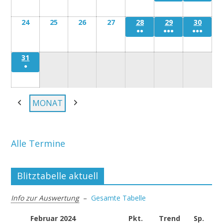
August
August
August
August
August
August
Augu
24
Montag
25
Dienstag
26
Mittwoch
27
Donnerstag
28
Freitag
29
Samstag
30
Sonn
●●
●●●
●●●
24
25
26
27
28
29
30
August
August
August
August
August
August
Augu
31
Montag
●
31
August
MONAT
Zurück
Weiter
Alle Termine
Blitztabelle aktuell
Info zur Auswertung
–
Gesamte Tabelle
Februar 2024
Pkt.
Trend
Sp.