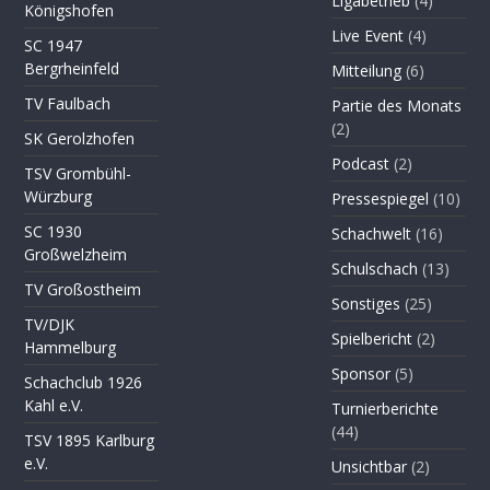
Ligabetrieb
(4)
Königshofen
Live Event
(4)
SC 1947
Bergrheinfeld
Mitteilung
(6)
TV Faulbach
Partie des Monats
(2)
SK Gerolzhofen
Podcast
(2)
TSV Grombühl-
Würzburg
Pressespiegel
(10)
SC 1930
Schachwelt
(16)
Großwelzheim
Schulschach
(13)
TV Großostheim
Sonstiges
(25)
TV/DJK
Spielbericht
(2)
Hammelburg
Sponsor
(5)
Schachclub 1926
Kahl e.V.
Turnierberichte
(44)
TSV 1895 Karlburg
e.V.
Unsichtbar
(2)