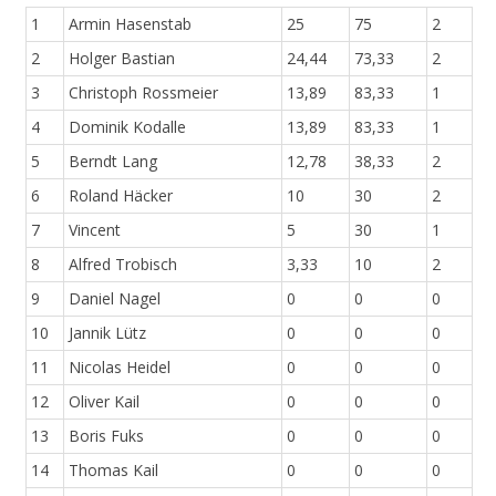
1
Armin Hasenstab
25
75
2
2
Holger Bastian
24,44
73,33
2
3
Christoph Rossmeier
13,89
83,33
1
4
Dominik Kodalle
13,89
83,33
1
5
Berndt Lang
12,78
38,33
2
6
Roland Häcker
10
30
2
7
Vincent
5
30
1
8
Alfred Trobisch
3,33
10
2
9
Daniel Nagel
0
0
0
10
Jannik Lütz
0
0
0
11
Nicolas Heidel
0
0
0
12
Oliver Kail
0
0
0
13
Boris Fuks
0
0
0
14
Thomas Kail
0
0
0