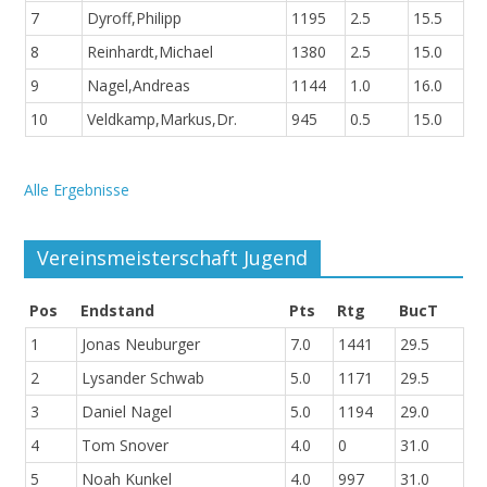
7
Dyroff,Philipp
1195
2.5
15.5
8
Reinhardt,Michael
1380
2.5
15.0
9
Nagel,Andreas
1144
1.0
16.0
10
Veldkamp,Markus,Dr.
945
0.5
15.0
Alle Ergebnisse
Vereinsmeisterschaft Jugend
Pos
Endstand
Pts
Rtg
BucT
1
Jonas Neuburger
7.0
1441
29.5
2
Lysander Schwab
5.0
1171
29.5
3
Daniel Nagel
5.0
1194
29.0
4
Tom Snover
4.0
0
31.0
5
Noah Kunkel
4.0
997
31.0