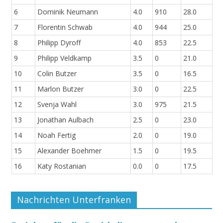
6
Dominik Neumann
4.0
910
28.0
7
Florentin Schwab
4.0
944
25.0
8
Philipp Dyroff
4.0
853
22.5
9
Philipp Veldkamp
3.5
0
21.0
10
Colin Butzer
3.5
0
16.5
11
Marlon Butzer
3.0
0
22.5
12
Svenja Wahl
3.0
975
21.5
13
Jonathan Aulbach
2.5
0
23.0
14
Noah Fertig
2.0
0
19.0
15
Alexander Boehmer
1.5
0
19.5
16
Katy Rostanian
0.0
0
17.5
Nachrichten Unterfranken