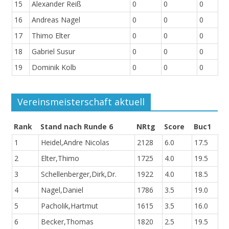
15
Alexander Reiß
0
0
0
16
Andreas Nagel
0
0
0
17
Thimo Elter
0
0
0
18
Gabriel Susur
0
0
0
19
Dominik Kolb
0
0
0
Vereinsmeisterschaft aktuell
Rank
Stand nach Runde 6
NRtg
Score
Buc1
1
Heidel,Andre Nicolas
2128
6.0
17.5
2
Elter,Thimo
1725
4.0
19.5
3
Schellenberger,Dirk,Dr.
1922
4.0
18.5
4
Nagel,Daniel
1786
3.5
19.0
5
Pacholik,Hartmut
1615
3.5
16.0
6
Becker,Thomas
1820
2.5
19.5