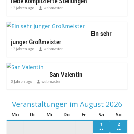
liebe komplizierte Stellungen
12 Jahren ago
webmaster
Ein sehr
junger Großmeister
12 Jahren ago
webmaster
San Valentin
8 Jahren ago
webmaster
Veranstaltungen im August 2026
Mo
Montag
Di
Dienstag
Mi
Mittwoch
Do
Donnerstag
Fr
Freitag
Sa
Samstag
So
Sonn
1
Samstag
2
Sonnt
●●
●●
1
2