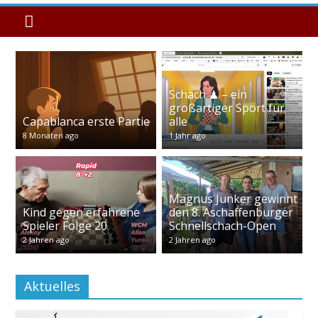
Schach ♟ – ein
großartiger Sport für
Capablanca erste Partie
alle
8 Monaten ago
1 Jahr ago
Magnus Junker gewinnt
Kind gegen erfahrene
den 8. Aschaffenburger
Spieler Folge 20
Schnellschach-Open
2 Jahren ago
2 Jahren ago
Aktuelles