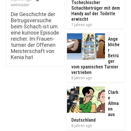
Tschechischer
webmaster
Schachbetrüger mit dem
Handy auf der Toilette
Die Ge­schich­te der
erwischt
Be­trugs­ver­su­che
7 Jahren ago
beim Schach ist um
ei­ne ku­rio­se Epi­so­de
rei­cher. Im Frau­en­
Ange
tur­nier der Of­fe­nen
bliche
r
Meis­ter­schaft von
Betrü
Ke­nia hat
ger
vom spanischen Turnier
vertrieben
8 Jahren ago
Clark
e
Allma
nn
aus
Deutschland
8 Jahren ago