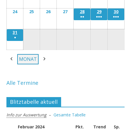
August
August
August
August
August
August
Augu
24
Montag
25
Dienstag
26
Mittwoch
27
Donnerstag
28
Freitag
29
Samstag
30
Sonn
●●
●●●
●●●
24
25
26
27
28
29
30
August
August
August
August
August
August
Augu
31
Montag
●
31
August
MONAT
Zurück
Weiter
Alle Termine
Blitztabelle aktuell
Info zur Auswertung
–
Gesamte Tabelle
Februar 2024
Pkt.
Trend
Sp.