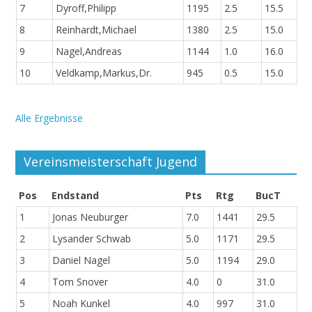
7
Dyroff,Philipp
1195
2.5
15.5
8
Reinhardt,Michael
1380
2.5
15.0
9
Nagel,Andreas
1144
1.0
16.0
10
Veldkamp,Markus,Dr.
945
0.5
15.0
Alle Ergebnisse
Vereinsmeisterschaft Jugend
Pos
Endstand
Pts
Rtg
BucT
1
Jonas Neuburger
7.0
1441
29.5
2
Lysander Schwab
5.0
1171
29.5
3
Daniel Nagel
5.0
1194
29.0
4
Tom Snover
4.0
0
31.0
5
Noah Kunkel
4.0
997
31.0