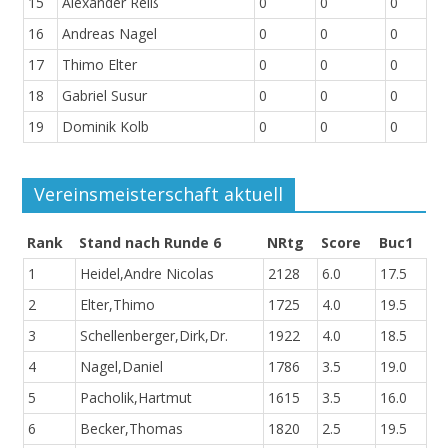
15
Alexander Reiß
0
0
0
16
Andreas Nagel
0
0
0
17
Thimo Elter
0
0
0
18
Gabriel Susur
0
0
0
19
Dominik Kolb
0
0
0
Vereinsmeisterschaft aktuell
Rank
Stand nach Runde 6
NRtg
Score
Buc1
1
Heidel,Andre Nicolas
2128
6.0
17.5
2
Elter,Thimo
1725
4.0
19.5
3
Schellenberger,Dirk,Dr.
1922
4.0
18.5
4
Nagel,Daniel
1786
3.5
19.0
5
Pacholik,Hartmut
1615
3.5
16.0
6
Becker,Thomas
1820
2.5
19.5