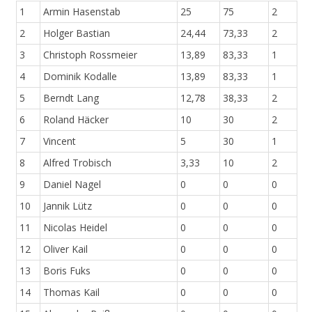
1
Armin Hasenstab
25
75
2
2
Holger Bastian
24,44
73,33
2
3
Christoph Rossmeier
13,89
83,33
1
4
Dominik Kodalle
13,89
83,33
1
5
Berndt Lang
12,78
38,33
2
6
Roland Häcker
10
30
2
7
Vincent
5
30
1
8
Alfred Trobisch
3,33
10
2
9
Daniel Nagel
0
0
0
10
Jannik Lütz
0
0
0
11
Nicolas Heidel
0
0
0
12
Oliver Kail
0
0
0
13
Boris Fuks
0
0
0
14
Thomas Kail
0
0
0