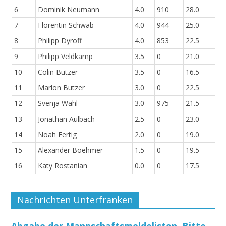
6
Dominik Neumann
4.0
910
28.0
7
Florentin Schwab
4.0
944
25.0
8
Philipp Dyroff
4.0
853
22.5
9
Philipp Veldkamp
3.5
0
21.0
10
Colin Butzer
3.5
0
16.5
11
Marlon Butzer
3.0
0
22.5
12
Svenja Wahl
3.0
975
21.5
13
Jonathan Aulbach
2.5
0
23.0
14
Noah Fertig
2.0
0
19.0
15
Alexander Boehmer
1.5
0
19.5
16
Katy Rostanian
0.0
0
17.5
Nachrichten Unterfranken
Abgabe der Mannschaftsmeldelisten. Bitte