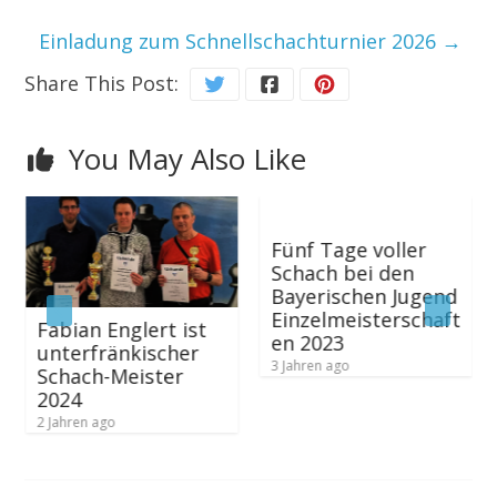
Einladung zum Schnellschachturnier 2026
→
Share This Post:
You May Also Like
Fünf Tage voller
Schach bei den
Bayerischen Jugend
Einzelmeisterschaft
Fabian Englert ist
P
en 2023
unterfränkischer
B
3 Jahren ago
Schach-Meister
M
2024
r
2 Jahren ago
2 