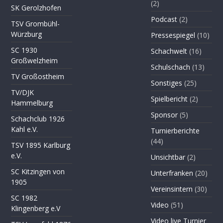
(2)
SK Gerolzhofen
Podcast
(2)
TSV Grombühl-
Würzburg
Pressespiegel
(10)
SC 1930
Schachwelt
(16)
Großwelzheim
Schulschach
(13)
TV Großostheim
Sonstiges
(25)
TV/DJK
Spielbericht
(2)
Hammelburg
Sponsor
(5)
Schachclub 1926
Kahl e.V.
Turnierberichte
(44)
TSV 1895 Karlburg
e.V.
Unsichtbar
(2)
SC Kitzingen von
Unterfranken
(20)
1905
Vereinsintern
(30)
SC 1982
Video
(51)
Klingenberg e.V
Video live Turnier