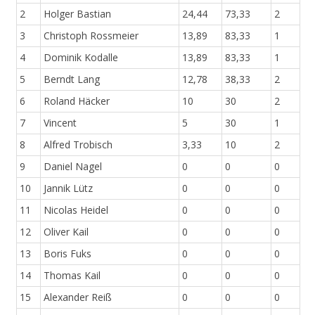
2
Holger Bastian
24,44
73,33
2
3
Christoph Rossmeier
13,89
83,33
1
4
Dominik Kodalle
13,89
83,33
1
5
Berndt Lang
12,78
38,33
2
6
Roland Häcker
10
30
2
7
Vincent
5
30
1
8
Alfred Trobisch
3,33
10
2
9
Daniel Nagel
0
0
0
10
Jannik Lütz
0
0
0
11
Nicolas Heidel
0
0
0
12
Oliver Kail
0
0
0
13
Boris Fuks
0
0
0
14
Thomas Kail
0
0
0
15
Alexander Reiß
0
0
0