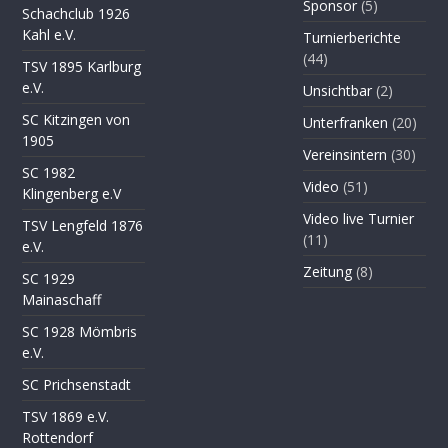
Sponsor
(5)
Schachclub 1926
Kahl e.V.
Turnierberichte
(44)
TSV 1895 Karlburg
e.V.
Unsichtbar
(2)
SC Kitzingen von
Unterfranken
(20)
1905
Vereinsintern
(30)
SC 1982
Video
(51)
Klingenberg e.V
Video live Turnier
TSV Lengfeld 1876
(11)
e.V.
Zeitung
(8)
SC 1929
Mainaschaff
SC 1928 Mömbris
e.V.
SC Prichsenstadt
TSV 1869 e.V.
Rottendorf