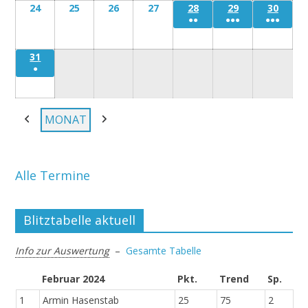
24
Montag
25
Dienstag
26
Mittwoch
27
Donnerstag
28
Freitag
29
Samstag
30
Sonn
●●
●●●
●●●
24
25
26
27
28
29
30
August
August
August
August
August
August
Augu
31
Montag
●
31
August
MONAT
Zurück
Weiter
Alle Termine
Blitztabelle aktuell
Info zur Auswertung
–
Gesamte Tabelle
Februar 2024
Pkt.
Trend
Sp.
1
Armin Hasenstab
25
75
2