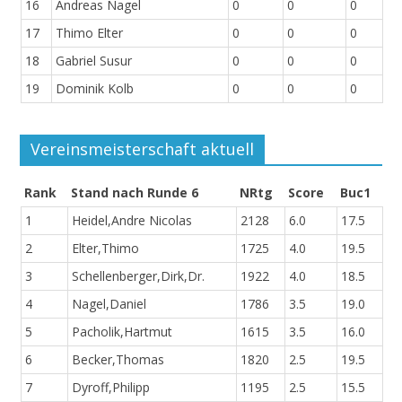
16
Andreas Nagel
0
0
0
17
Thimo Elter
0
0
0
18
Gabriel Susur
0
0
0
19
Dominik Kolb
0
0
0
Vereinsmeisterschaft aktuell
Rank
Stand nach Runde 6
NRtg
Score
Buc1
1
Heidel,Andre Nicolas
2128
6.0
17.5
2
Elter,Thimo
1725
4.0
19.5
3
Schellenberger,Dirk,Dr.
1922
4.0
18.5
4
Nagel,Daniel
1786
3.5
19.0
5
Pacholik,Hartmut
1615
3.5
16.0
6
Becker,Thomas
1820
2.5
19.5
7
Dyroff,Philipp
1195
2.5
15.5