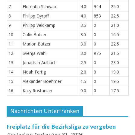
7
Florentin Schwab
4.0
944
25.0
8
Philipp Dyroff
4.0
853
22.5
9
Philipp Veldkamp
3.5
0
21.0
10
Colin Butzer
3.5
0
16.5
11
Marlon Butzer
3.0
0
22.5
12
Svenja Wahl
3.0
975
21.5
13
Jonathan Aulbach
2.5
0
23.0
14
Noah Fertig
2.0
0
19.0
15
Alexander Boehmer
1.5
0
19.5
16
Katy Rostanian
0.0
0
17.5
Nachrichten Unterfranken
Freiplatz für die Bezirksliga zu vergeben
Posted on Friday July 31, 2026