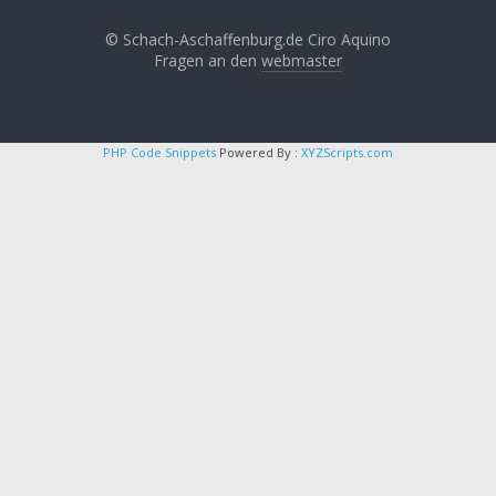
© Schach-Aschaffenburg.de Ciro Aquino
Fragen an den
webmaster
PHP Code Snippets
Powered By :
XYZScripts.com