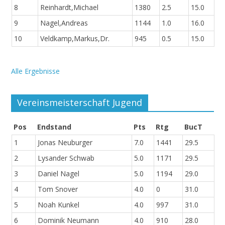
8
Reinhardt,Michael
1380
2.5
15.0
9
Nagel,Andreas
1144
1.0
16.0
10
Veldkamp,Markus,Dr.
945
0.5
15.0
Alle Ergebnisse
Vereinsmeisterschaft Jugend
Pos
Endstand
Pts
Rtg
BucT
1
Jonas Neuburger
7.0
1441
29.5
2
Lysander Schwab
5.0
1171
29.5
3
Daniel Nagel
5.0
1194
29.0
4
Tom Snover
4.0
0
31.0
5
Noah Kunkel
4.0
997
31.0
6
Dominik Neumann
4.0
910
28.0