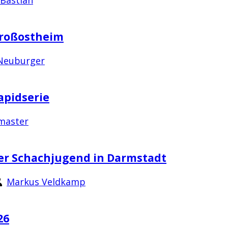
Großostheim
Neuburger
apidserie
master
er Schachjugend in Darmstadt
Markus Veldkamp
26