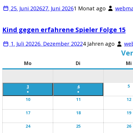
25. Juni 2026
27. Juni 2026
1 Monat ago
webma
Kind gegen erfahrene Spieler Folge 15
1. Juli 2022
6. Dezember 2022
4 Jahren ago
we
Ver
Mo
Montag
Di
Dienstag
Mi
5
M
3
Montag
4
Dienstag
●
●
5
3
4
A
10
Montag
11
Dienstag
12
August
August
10
11
August
August
17
Montag
18
Dienstag
19
17
18
August
August
24
Montag
25
Dienstag
26
24
25