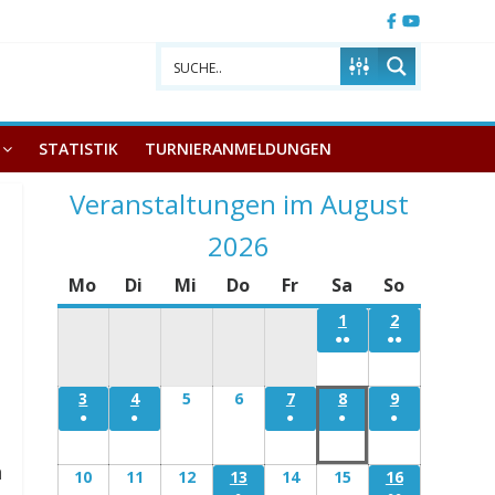
STATISTIK
TURNIERANMELDUNGEN
Veranstaltungen im August
2026
Mo
Montag
Di
Dienstag
Mi
Mittwoch
Do
Donnerstag
Fr
Freitag
Sa
Samstag
So
Sonntag
1
Samstag
2
Sonntag
●●
●●
1
2
August
August
3
Montag
4
Dienstag
5
Mittwoch
6
Donnerstag
7
Freitag
8
Samstag
9
Sonntag
●
●
●
●
●
3
4
5
6
7
8
9
August
August
August
August
August
August
August
n
10
Montag
11
Dienstag
12
Mittwoch
13
Donnerstag
14
Freitag
15
Samstag
16
Sonntag