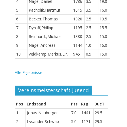
4
Nagel,Daniel
1786
3.5
19.0
5
Pacholik,Hartmut
1615
3.5
16.0
6
Becker,Thomas
1820
2.5
19.5
7
Dyroff,Philipp
1195
2.5
15.5
8
Reinhardt,Michael
1380
2.5
15.0
9
Nagel,Andreas
1144
1.0
16.0
10
Veldkamp,Markus,Dr.
945
0.5
15.0
Alle Ergebnisse
Vereinsmeisterschaft Jugend
Pos
Endstand
Pts
Rtg
BucT
1
Jonas Neuburger
7.0
1441
29.5
2
Lysander Schwab
5.0
1171
29.5