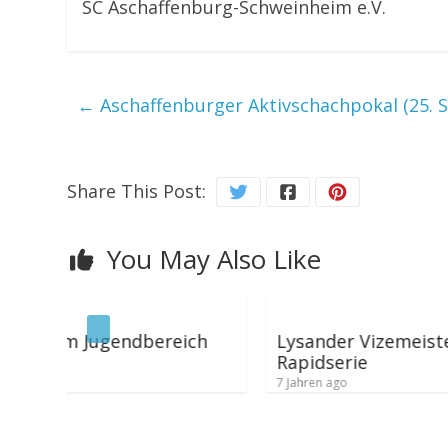
SC Aschaffenburg-Schweinheim e.V.
←
Aschaffenburger Aktivschachpokal (25. S
Share This Post:
You May Also Like
ereich
Lysander Vizemeister der Bayerischen
Rapidserie
7 Jahren ago