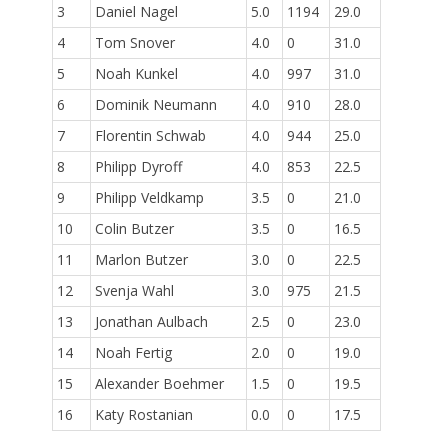
3
Daniel Nagel
5.0
1194
29.0
4
Tom Snover
4.0
0
31.0
5
Noah Kunkel
4.0
997
31.0
6
Dominik Neumann
4.0
910
28.0
7
Florentin Schwab
4.0
944
25.0
8
Philipp Dyroff
4.0
853
22.5
9
Philipp Veldkamp
3.5
0
21.0
10
Colin Butzer
3.5
0
16.5
11
Marlon Butzer
3.0
0
22.5
12
Svenja Wahl
3.0
975
21.5
13
Jonathan Aulbach
2.5
0
23.0
14
Noah Fertig
2.0
0
19.0
15
Alexander Boehmer
1.5
0
19.5
16
Katy Rostanian
0.0
0
17.5