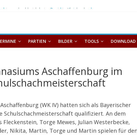
chjugend zahlreich beim Rapid in Kleinheubach
 Deutschen Schulschachmeisterschaft
ERMINE
PARTIEN
BILDER
TOOLS
DOWNLOAD
mnasiums Aschaffenburg im
hulschachmeisterschaft
schaffenburg (WK IV) hatten sich als Bayerischer
e Schulschachmeisterschaft qualifiziert. An dem
as Fleckenstein, Torge Mewes, Julian Westerbecke,
er, Nikita, Martin, Torge und Martin spielen für de