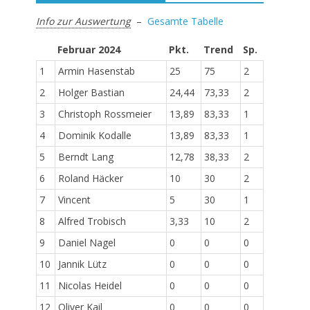
Info zur Auswertung
–
Gesamte Tabelle
Februar 2024
Pkt.
Trend
Sp.
1
Armin Hasenstab
25
75
2
2
Holger Bastian
24,44
73,33
2
3
Christoph Rossmeier
13,89
83,33
1
4
Dominik Kodalle
13,89
83,33
1
5
Berndt Lang
12,78
38,33
2
6
Roland Häcker
10
30
2
7
Vincent
5
30
1
8
Alfred Trobisch
3,33
10
2
9
Daniel Nagel
0
0
0
10
Jannik Lütz
0
0
0
11
Nicolas Heidel
0
0
0
12
Oliver Kail
0
0
0