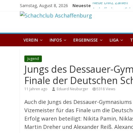
Skip
Samstag, August 8, 2026
Neueste
Aschaffenburger Scha
to
Schachclub
Pokalgewinn auf der
+ Boris Fuks
content
Deutsche U8
Aschaffenburg
VEREIN
INFOS
ERGEBNISSE
LIGA
T
Jugend
Jungs des Dessauer-Gy
Finale der Deutschen Sc
11 Jahren ago
Eduard Neuburger
5318 Views
Auch die Jungs des Dessauer-Gymnasiums A
Vizemeister für das Finale um die Deutsch
Erfolg waren beteiligt: Nikita Pamin, Nikl
Martin Dreher und Alexander Reiß. Alexand