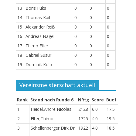
13
Boris Fuks
0
0
0
14
Thomas Kail
0
0
0
15
Alexander Reiß
0
0
0
16
Andreas Nagel
0
0
0
17
Thimo Elter
0
0
0
18
Gabriel Susur
0
0
0
19
Dominik Kolb
0
0
0
Vereinsmeisterschaft aktuell
Rank
Stand nach Runde 6
NRtg
Score
Buc1
1
Heidel,Andre Nicolas
2128
6.0
17.5
2
Elter,Thimo
1725
4.0
19.5
3
Schellenberger,Dirk,Dr.
1922
4.0
18.5