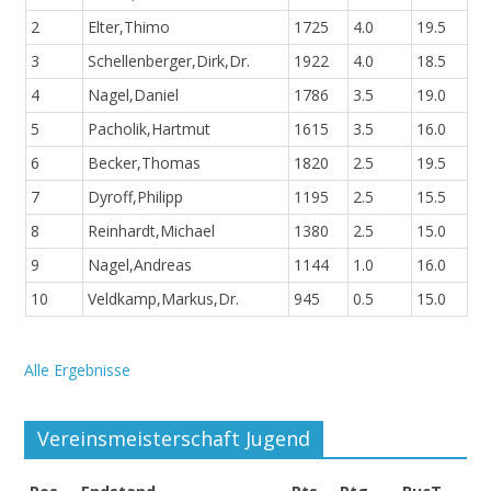
2
Elter,Thimo
1725
4.0
19.5
3
Schellenberger,Dirk,Dr.
1922
4.0
18.5
4
Nagel,Daniel
1786
3.5
19.0
5
Pacholik,Hartmut
1615
3.5
16.0
6
Becker,Thomas
1820
2.5
19.5
7
Dyroff,Philipp
1195
2.5
15.5
8
Reinhardt,Michael
1380
2.5
15.0
9
Nagel,Andreas
1144
1.0
16.0
10
Veldkamp,Markus,Dr.
945
0.5
15.0
Alle Ergebnisse
Vereinsmeisterschaft Jugend