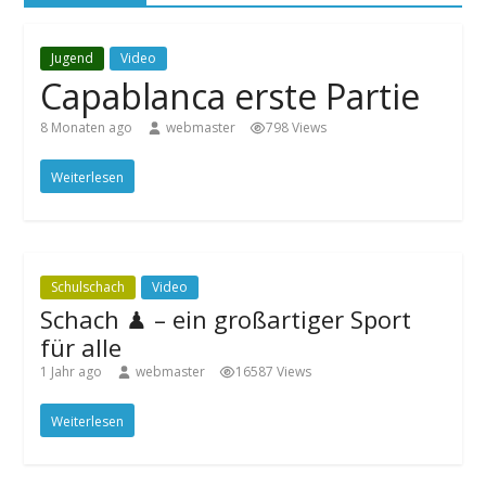
Jugend
Video
Capablanca erste Partie
8 Monaten ago
webmaster
798 Views
Weiterlesen
Schulschach
Video
Schach ♟ – ein großartiger Sport
für alle
1 Jahr ago
webmaster
16587 Views
Weiterlesen