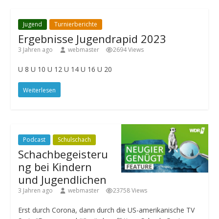
Jugend
Turnierberichte
Ergebnisse Jugendrapid 2023
3 Jahren ago
webmaster
2694 Views
U 8 U 10 U 12 U 14 U 16 U 20
Weiterlesen
Podcast
Schulschach
Schachbegeisteru
ng bei Kindern
und Jugendlichen
3 Jahren ago
webmaster
23758 Views
Erst durch Corona, dann durch die US-amerikanische TV