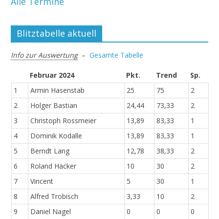
Alle Termine
Blitztabelle aktuell
Info zur Auswertung
–
Gesamte Tabelle
Februar 2024
Pkt.
Trend
Sp.
1
Armin Hasenstab
25
75
2
2
Holger Bastian
24,44
73,33
2
3
Christoph Rossmeier
13,89
83,33
1
4
Dominik Kodalle
13,89
83,33
1
5
Berndt Lang
12,78
38,33
2
6
Roland Häcker
10
30
2
7
Vincent
5
30
1
8
Alfred Trobisch
3,33
10
2
9
Daniel Nagel
0
0
0