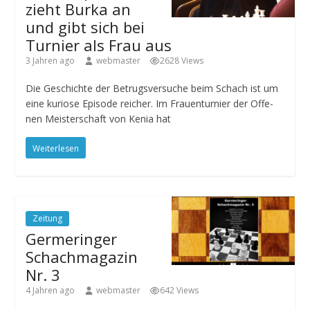
zieht Burka an
und gibt sich bei
Turnier als Frau aus
3 Jahren ago
webmaster
2628 Views
Die Ge­schich­te der Be­trugs­ver­su­che beim Schach ist um
ei­ne ku­rio­se Epi­so­de rei­cher. Im Frau­en­tur­nier der Of­fe­
nen Meis­ter­schaft von Ke­nia hat
Weiterlesen
Zeitung
Germeringer
Schachmagazin
Nr. 3
4 Jahren ago
webmaster
642 Views