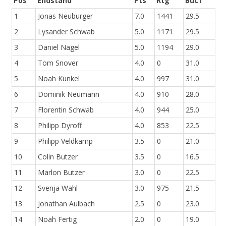
Pos
Endstand
Pts
Rtg
BucT
1
Jonas Neuburger
7.0
1441
29.5
2
Lysander Schwab
5.0
1171
29.5
3
Daniel Nagel
5.0
1194
29.0
4
Tom Snover
4.0
0
31.0
5
Noah Kunkel
4.0
997
31.0
6
Dominik Neumann
4.0
910
28.0
7
Florentin Schwab
4.0
944
25.0
8
Philipp Dyroff
4.0
853
22.5
9
Philipp Veldkamp
3.5
0
21.0
10
Colin Butzer
3.5
0
16.5
11
Marlon Butzer
3.0
0
22.5
12
Svenja Wahl
3.0
975
21.5
13
Jonathan Aulbach
2.5
0
23.0
14
Noah Fertig
2.0
0
19.0