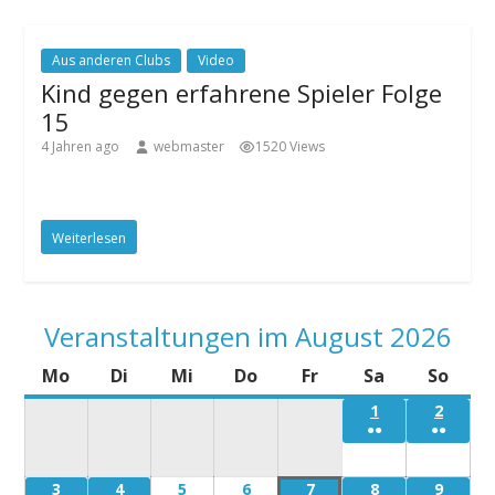
Aus anderen Clubs
Video
Kind gegen erfahrene Spieler Folge
15
4 Jahren ago
webmaster
1520 Views
Weiterlesen
Veranstaltungen im August 2026
Mo
Montag
Di
Dienstag
Mi
Mittwoch
Do
Donnerstag
Fr
Freitag
Sa
Samstag
So
Sonn
1
Samstag
2
Sonnt
●●
●●
1
2
August
Augus
3
Montag
4
Dienstag
5
Mittwoch
6
Donnerstag
7
Freitag
8
Samstag
9
Sonnt