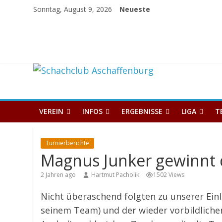
Skip
Sonntag, August 9, 2026
Neueste
to
content
Schachclub
Aschaffenburg
VEREIN
INFOS
ERGEBNISSE
LIGA
T
Turnierberichte
Magnus Junker gewinnt 
2 Jahren ago
Hartmut Pacholik
1502 Views
Nicht überaschend folgten zu unserer Ein
seinem Team) und der wieder vorbildlichen