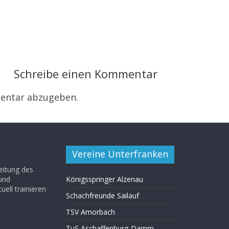
Schreibe einen Kommentar
entar abzugeben.
Vereine Unterfranken
eitung des
 und
Königsspringer Alzenau
uell trainieren
Schachfreunde Sailauf
TSV Amorbach
TuS Aschaffenburg-Damm