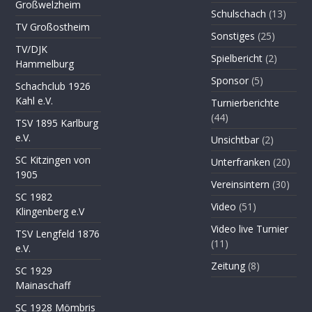
Großwelzheim
Schulschach
(13)
TV Großostheim
Sonstiges
(25)
TV/DJK
Spielbericht
(2)
Hammelburg
Sponsor
(5)
Schachclub 1926
Kahl e.V.
Turnierberichte
(44)
TSV 1895 Karlburg
e.V.
Unsichtbar
(2)
SC Kitzingen von
Unterfranken
(20)
1905
Vereinsintern
(30)
SC 1982
Video
(51)
Klingenberg e.V
Video live Turnier
TSV Lengfeld 1876
(11)
e.V.
Zeitung
(8)
SC 1929
Mainaschaff
SC 1928 Mömbris