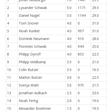
2
Lysander Schwab
5.0
1171
29.5
3
Daniel Nagel
5.0
1194
29.0
4
Tom Snover
4.0
0
31.0
5
Noah Kunkel
4.0
997
31.0
6
Dominik Neumann
4.0
910
28.0
7
Florentin Schwab
4.0
944
25.0
8
Philipp Dyroff
4.0
853
22.5
9
Philipp Veldkamp
3.5
0
21.0
10
Colin Butzer
3.5
0
16.5
11
Marlon Butzer
3.0
0
22.5
12
Svenja Wahl
3.0
975
21.5
13
Jonathan Aulbach
2.5
0
23.0
14
Noah Fertig
2.0
0
19.0
15
Alexander Boehmer
1.5
0
19.5