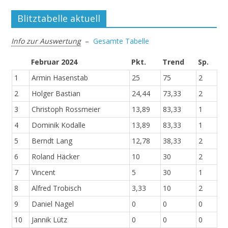
Blitztabelle aktuell
Info zur Auswertung
–
Gesamte Tabelle
Februar 2024
Pkt.
Trend
Sp.
1
Armin Hasenstab
25
75
2
2
Holger Bastian
24,44
73,33
2
3
Christoph Rossmeier
13,89
83,33
1
4
Dominik Kodalle
13,89
83,33
1
5
Berndt Lang
12,78
38,33
2
6
Roland Häcker
10
30
2
7
Vincent
5
30
1
8
Alfred Trobisch
3,33
10
2
9
Daniel Nagel
0
0
0
10
Jannik Lütz
0
0
0