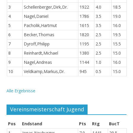
3
Schellenberger,Dirk,Dr.
1922
4.0
18.5
4
Nagel,Daniel
1786
3.5
19.0
5
Pacholik,Hartmut
1615
3.5
16.0
6
Becker,Thomas
1820
2.5
19.5
7
Dyroff,Philipp
1195
2.5
15.5
8
Reinhardt,Michael
1380
2.5
15.0
9
Nagel,Andreas
1144
1.0
16.0
10
Veldkamp,Markus,Dr.
945
0.5
15.0
Alle Ergebnisse
Vereinsmeisterschaft Jugend
Pos
Endstand
Pts
Rtg
BucT
1
Jonas Neuburger
7.0
1441
29.5