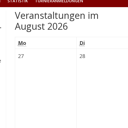
STATISTIK
TURNIERANMELDUNGEN
Veranstaltungen im
August 2026
r
Montag
Dienstag
Mo
Di
Montag
Dienstag
27
28
e
27
28
Juli
Juli