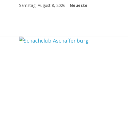
Skip
Samstag, August 8, 2026
Neueste
to
content
Schachclub
Aschaffenburg