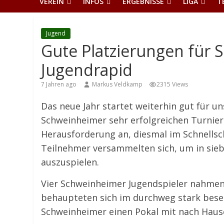
VEREIN
INFOS
ERGEBNISSE
LIGA
T
Jugend
Gute Platzierungen für
Jugendrapid
7 Jahren ago
Markus Veldkamp
2315 Views
Das neue Jahr startet weiterhin gut für u
Schweinheimer sehr erfolgreichen Turnier
Herausforderung an, diesmal im Schnells
Teilnehmer versammelten sich, um in sie
auszuspielen.
Vier Schweinheimer Jugendspieler nahmen 
behaupteten sich im durchweg stark beset
Schweinheimer einen Pokal mit nach Hause