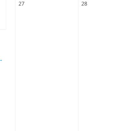
Montag
Dienstag
27
28
27
28
Juli
Juli
→