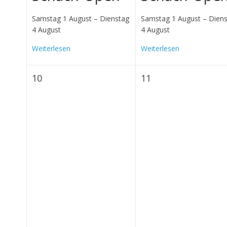
Samstag 1 August
–
Dienstag
Samstag 1 August
–
Dien
4 August
4 August
Weiterlesen
Weiterlesen
Montag
Dienstag
10
11
10
11
August
August