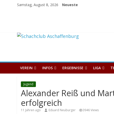
Skip
Samstag, August 8, 2026
Neueste
to
content
Schachclub
Aschaffenburg
VEREIN
INFOS
ERGEBNISSE
LIGA
T
Jugend
Alexander Reiß und Mart
erfolgreich
11 Jahren ago
Eduard Neuburger
3946 Views