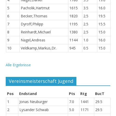
5
Pacholik,Hartmut
1615
3.5
16.0
6
Becker,Thomas
1820
2.5
19.5
7
Dyroff,Philipp
1195
2.5
15.5
8
Reinhardt,Michael
1380
2.5
15.0
9
Nagel,Andreas
1144
1.0
16.0
10
Veldkamp,Markus,Dr.
945
0.5
15.0
Alle Ergebnisse
Vereinsmeisterschaft Jugend
Pos
Endstand
Pts
Rtg
BucT
1
Jonas Neuburger
7.0
1441
29.5
2
Lysander Schwab
5.0
1171
29.5