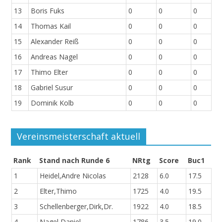
13
Boris Fuks
0
0
0
14
Thomas Kail
0
0
0
15
Alexander Reiß
0
0
0
16
Andreas Nagel
0
0
0
17
Thimo Elter
0
0
0
18
Gabriel Susur
0
0
0
19
Dominik Kolb
0
0
0
Vereinsmeisterschaft aktuell
Rank
Stand nach Runde 6
NRtg
Score
Buc1
1
Heidel,Andre Nicolas
2128
6.0
17.5
2
Elter,Thimo
1725
4.0
19.5
3
Schellenberger,Dirk,Dr.
1922
4.0
18.5
4
Nagel,Daniel
1786
3.5
19.0