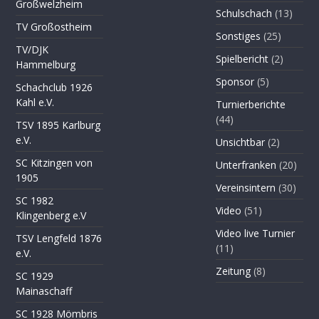
Großwelzheim
Schulschach
(13)
TV Großostheim
Sonstiges
(25)
TV/DJK
Spielbericht
(2)
Hammelburg
Sponsor
(5)
Schachclub 1926
Kahl e.V.
Turnierberichte
(44)
TSV 1895 Karlburg
e.V.
Unsichtbar
(2)
SC Kitzingen von
Unterfranken
(20)
1905
Vereinsintern
(30)
SC 1982
Video
(51)
Klingenberg e.V
Video live Turnier
TSV Lengfeld 1876
(11)
e.V.
Zeitung
(8)
SC 1929
Mainaschaff
SC 1928 Mömbris