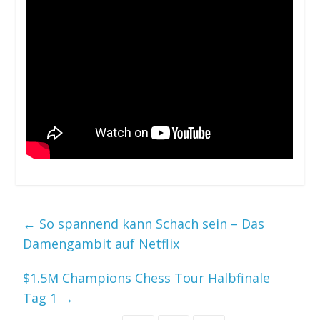
←
So spannend kann Schach sein – Das
Damengambit auf Netflix
$1.5M Champions Chess Tour Halbfinale
Tag 1
→