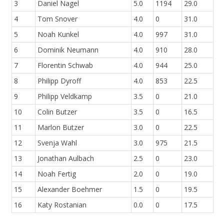
3
Daniel Nagel
5.0
1194
29.0
4
Tom Snover
4.0
0
31.0
5
Noah Kunkel
4.0
997
31.0
6
Dominik Neumann
4.0
910
28.0
7
Florentin Schwab
4.0
944
25.0
8
Philipp Dyroff
4.0
853
22.5
9
Philipp Veldkamp
3.5
0
21.0
10
Colin Butzer
3.5
0
16.5
11
Marlon Butzer
3.0
0
22.5
12
Svenja Wahl
3.0
975
21.5
13
Jonathan Aulbach
2.5
0
23.0
14
Noah Fertig
2.0
0
19.0
15
Alexander Boehmer
1.5
0
19.5
16
Katy Rostanian
0.0
0
17.5