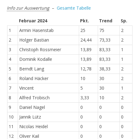
Info zur Auswertung
–
Gesamte Tabelle
Februar 2024
Pkt.
Trend
Sp.
1
Armin Hasenstab
25
75
2
2
Holger Bastian
24,44
73,33
2
3
Christoph Rossmeier
13,89
83,33
1
4
Dominik Kodalle
13,89
83,33
1
5
Berndt Lang
12,78
38,33
2
6
Roland Häcker
10
30
2
7
Vincent
5
30
1
8
Alfred Trobisch
3,33
10
2
9
Daniel Nagel
0
0
0
10
Jannik Lütz
0
0
0
11
Nicolas Heidel
0
0
0
12
Oliver Kail
0
0
0