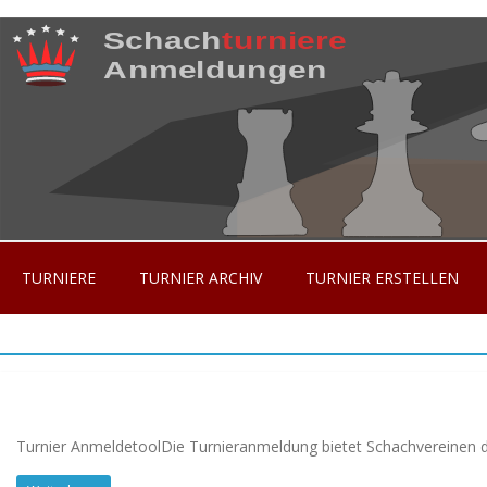
Skip
to
content
TURNIERE
TURNIER ARCHIV
TURNIER ERSTELLEN
Turnier AnmeldetoolDie Turnieranmeldung bietet Schachvereinen die