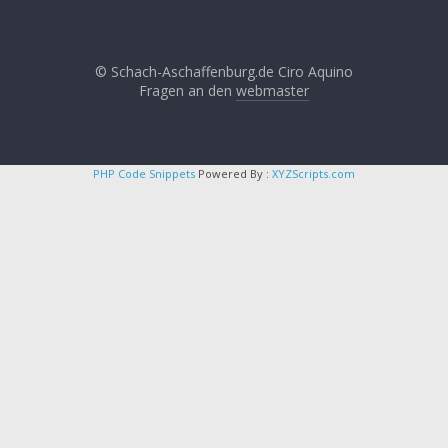
© Schach-Aschaffenburg.de Ciro Aquino
Fragen an den
webmaster
PHP Code Snippets
Powered By :
XYZScripts.com