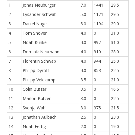
1
Jonas Neuburger
7.0
1441
29.5
2
Lysander Schwab
5.0
1171
29.5
3
Daniel Nagel
5.0
1194
29.0
4
Tom Snover
4.0
0
31.0
5
Noah Kunkel
4.0
997
31.0
6
Dominik Neumann
4.0
910
28.0
7
Florentin Schwab
4.0
944
25.0
8
Philipp Dyroff
4.0
853
22.5
9
Philipp Veldkamp
3.5
0
21.0
10
Colin Butzer
3.5
0
16.5
11
Marlon Butzer
3.0
0
22.5
12
Svenja Wahl
3.0
975
21.5
13
Jonathan Aulbach
2.5
0
23.0
14
Noah Fertig
2.0
0
19.0