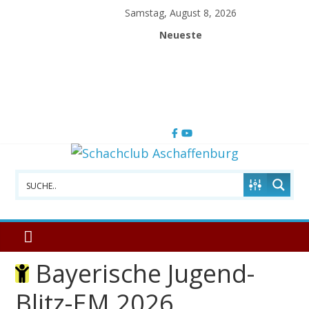
Skip
Samstag, August 8, 2026
to
Neueste
content
Schachclub
Aschaffenburg
Bayerische Jugend-
Blitz-EM 2026