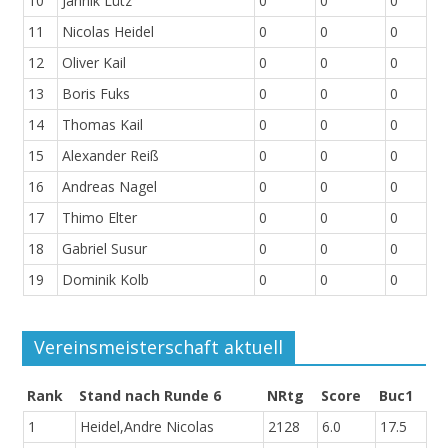
10
Jannik Lütz
0
0
0
11
Nicolas Heidel
0
0
0
12
Oliver Kail
0
0
0
13
Boris Fuks
0
0
0
14
Thomas Kail
0
0
0
15
Alexander Reiß
0
0
0
16
Andreas Nagel
0
0
0
17
Thimo Elter
0
0
0
18
Gabriel Susur
0
0
0
19
Dominik Kolb
0
0
0
Vereinsmeisterschaft aktuell
Rank
Stand nach Runde 6
NRtg
Score
Buc1
1
Heidel,Andre Nicolas
2128
6.0
17.5