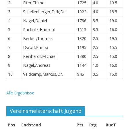
2
Elter,Thimo
1725
4.0
19.5
3
Schellenberger,Dirk,Dr.
1922
4.0
18.5
4
Nagel,Daniel
1786
3.5
19.0
5
Pacholik,Hartmut
1615
3.5
16.0
6
Becker,Thomas
1820
2.5
19.5
7
Dyroff,Philipp
1195
2.5
15.5
8
Reinhardt,Michael
1380
2.5
15.0
9
Nagel,Andreas
1144
1.0
16.0
10
Veldkamp,Markus,Dr.
945
0.5
15.0
Alle Ergebnisse
Vereinsmeisterschaft Jugend
Pos
Endstand
Pts
Rtg
BucT