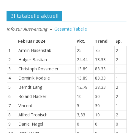
Blitztabelle aktuell
Info zur Auswertung
–
Gesamte Tabelle
Februar 2024
Pkt.
Trend
Sp.
1
Armin Hasenstab
25
75
2
2
Holger Bastian
24,44
73,33
2
3
Christoph Rossmeier
13,89
83,33
1
4
Dominik Kodalle
13,89
83,33
1
5
Berndt Lang
12,78
38,33
2
6
Roland Häcker
10
30
2
7
Vincent
5
30
1
8
Alfred Trobisch
3,33
10
2
9
Daniel Nagel
0
0
0