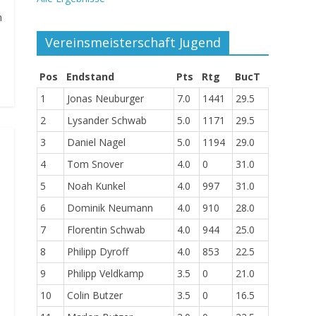
n
Vereinsmeisterschaft Jugend
Pos
Endstand
Pts
Rtg
BucT
1
Jonas Neuburger
7.0
1441
29.5
2
Lysander Schwab
5.0
1171
29.5
3
Daniel Nagel
5.0
1194
29.0
4
Tom Snover
4.0
0
31.0
5
Noah Kunkel
4.0
997
31.0
6
Dominik Neumann
4.0
910
28.0
7
Florentin Schwab
4.0
944
25.0
8
Philipp Dyroff
4.0
853
22.5
9
Philipp Veldkamp
3.5
0
21.0
10
Colin Butzer
3.5
0
16.5