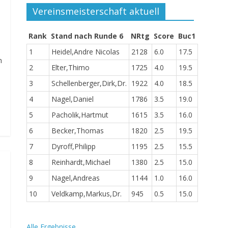
Vereinsmeisterschaft aktuell
Rank
Stand nach Runde 6
NRtg
Score
Buc1
1
Heidel,Andre Nicolas
2128
6.0
17.5
m
2
Elter,Thimo
1725
4.0
19.5
3
Schellenberger,Dirk,Dr.
1922
4.0
18.5
4
Nagel,Daniel
1786
3.5
19.0
5
Pacholik,Hartmut
1615
3.5
16.0
6
Becker,Thomas
1820
2.5
19.5
7
Dyroff,Philipp
1195
2.5
15.5
8
Reinhardt,Michael
1380
2.5
15.0
9
Nagel,Andreas
1144
1.0
16.0
10
Veldkamp,Markus,Dr.
945
0.5
15.0
Alle Ergebnisse