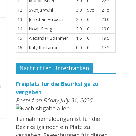
11
Marlon Butzer
3.0
0
22.5
12
Svenja Wahl
3.0
975
21.5
13
Jonathan Aulbach
2.5
0
23.0
14
Noah Fertig
2.0
0
19.0
15
Alexander Boehmer
1.5
0
19.5
16
Katy Rostanian
0.0
0
17.5
Nachrichten Unterfranken
Freiplatz für die Bezirksliga zu
e
vergeben
Posted on Friday July 31, 2026
Nach Abgabe aller
Teilnahmemeldungen ist für die
Bezirksliga noch ein Platz zu
vergeben. Bewerbungen für diesen