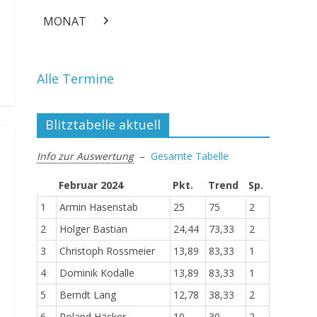
Juli
Juli
Juli
Juli
Juli
Juli
Juli
28
29
30
31
MONAT
Juli
Juli
Juli
Juli
Weiter
Alle Termine
Blitztabelle aktuell
Info zur Auswertung
–
Gesamte Tabelle
Februar 2024
Pkt.
Trend
Sp.
1
Armin Hasenstab
25
75
2
2
Holger Bastian
24,44
73,33
2
3
Christoph Rossmeier
13,89
83,33
1
4
Dominik Kodalle
13,89
83,33
1
5
Berndt Lang
12,78
38,33
2
6
Roland Häcker
10
30
2