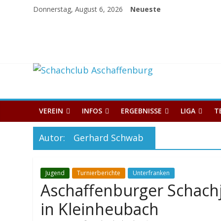
Skip
Donnerstag, August 6, 2026
Neueste
to
content
Schachclub
Aschaffenburg
VEREIN
INFOS
ERGEBNISSE
LIGA
T
Autor:
Gerhard Schwab
Jugend
Turnierberichte
Unterfranken
Aschaffenburger Schach
in Kleinheubach