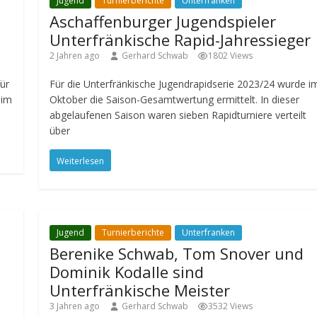
Jugend
Turnierberichte
Unterfranken
b
Aschaffenburger Jugendspieler
Unterfränkische Rapid-Jahressieger
2 Jahren ago
Gerhard Schwab
1802 Views
ür
Für die Unterfränkische Jugendrapidserie 2023/24 wurde i
 im
Oktober die Saison-Gesamtwertung ermittelt. In dieser
abgelaufenen Saison waren sieben Rapidturniere verteilt
über
Weiterlesen
Jugend
Turnierberichte
Unterfranken
Berenike Schwab, Tom Snover und
Dominik Kodalle sind
Unterfränkische Meister
3 Jahren ago
Gerhard Schwab
3532 Views