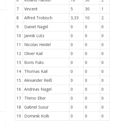
7
Vincent
5
30
1
8
Alfred Trobisch
3,33
10
2
9
Daniel Nagel
0
0
0
10
Jannik Lütz
0
0
0
11
Nicolas Heidel
0
0
0
12
Oliver Kail
0
0
0
13
Boris Fuks
0
0
0
14
Thomas Kail
0
0
0
15
Alexander Reiß
0
0
0
16
Andreas Nagel
0
0
0
17
Thimo Elter
0
0
0
18
Gabriel Susur
0
0
0
19
Dominik Kolb
0
0
0